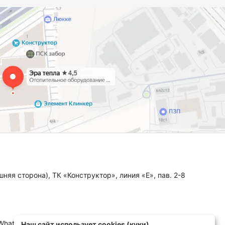
няя сторона), ТК «Конструктор», линия «Е», пав. 2-8
 WhatsApp, MAX)
Наш сайт использует cookies (куки).