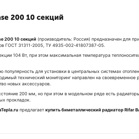
se 200 10 секций
se 200 10 секций
(производитель: Россия) предназначен для п
ов ГОСТ 31311-2005, ТУ 4935-002-41807387-05.
екции 104 Вт, при этом максимальная температура теплоносител
ю популярность для установки в центральных системах отоплени
водимый технический мониторинг направлен на своевременное 
тво новых аксессуаров.
асстояние 200 мм, но при этом в модельном ряде есть радиато
ых прокладок.
aTepla.ru
предлагает
купить биметаллический радиатор Rifar B