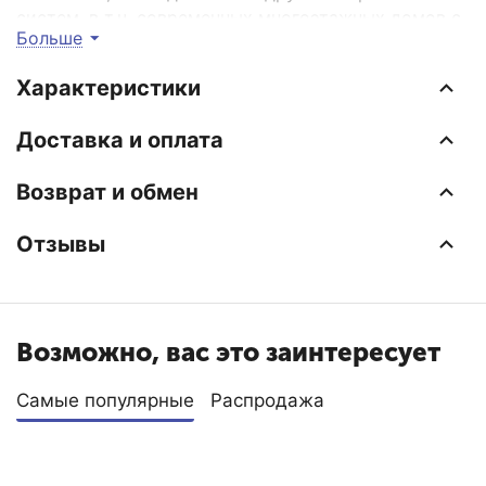
систем, в т.ч. современных многоэтажных домов с
Больше
индивидуальными тепловыми пунктами. Высокие
теплопроводные качества алюминия являются
Характеристики
залогом максимальной теплоотдачи радиатора.
Доставка и оплата
Возврат и обмен
Отзывы
Возможно, вас это заинтересует
Самые популярные
Распродажа