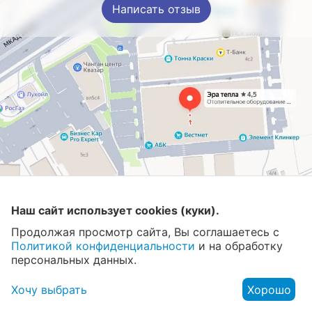
Написать отзыв
Магазин
Наш сайт использует cookies (куки).
Продолжая просмотр сайта, Вы соглашаетесь с
Контакты
Политикой конфиденциальности
и на обработку
персональных данных.
Хочу выбрать
Хорошо
© 2008 - 2026 Эра Тепла. Интернет магазин отопительных
систем и водоснабжения в Москве