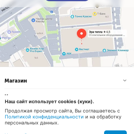
Магазин
Контакты
Наш сайт использует cookies (куки).
Продолжая просмотр сайта, Вы соглашаетесь с
Политикой конфиденциальности
и на обработку
© 2008 - 2026 Эра Тепла. Интернет магазин отопительных
систем и водоснабжения в Москве
персональных данных.