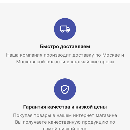
водоснабжения
Управление котлом при помощи встроенного
микропроцессора
Автоматическая диагностика работы котла
Жидкокристаллический дисплей
Быстро доставляем
Контроль наличия пламени
Наша компания производит доставку по Москве и
Защита от замерзания и перегрева
Московской области в кратчайшие сроки
Система антиблокировки циркуляционного насоса
Контроль тяги в дымоходе
Встроенный подпитывающий вентиль для
заполнения системы отопления
Гарантия качества и низкой цены
Встроенный циркуляционный насос с
автоматическим воздухоотводчиком
Покупая товары в нашем интернет магазине
Вы получаете качественную продукцию по
самой низкой цене