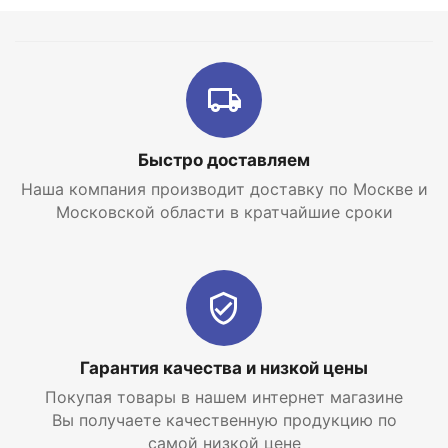
водоснабжения
Управление котлом при помощи встроенного
микропроцессора
Автоматическая диагностика работы котла
Жидкокристаллический дисплей
Быстро доставляем
Контроль наличия пламени
Наша компания производит доставку по Москве и
Защита от замерзания и перегрева
Московской области в кратчайшие сроки
Система антиблокировки циркуляционного насоса
Контроль тяги в дымоходе
Встроенный подпитывающий вентиль для
заполнения системы отопления
Гарантия качества и низкой цены
Встроенный циркуляционный насос с
автоматическим воздухоотводчиком
Покупая товары в нашем интернет магазине
Вы получаете качественную продукцию по
самой низкой цене