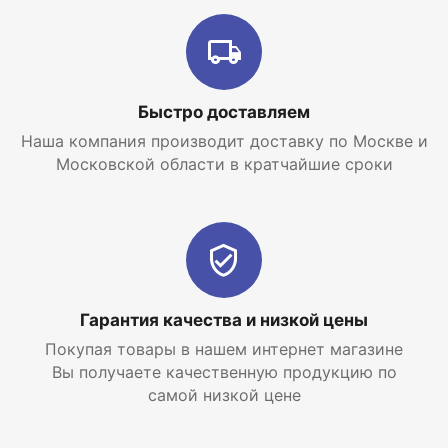
Плавное электронное зажигание;
Рассекатели пламени на горелке изготовлены из
нержавеющей стали;
Быстро доставляем
Возможна перенастройка для работы на
Наша компания производит доставку по Москве и
сжиженном газе.
Московской области в кратчайшие сроки
ГИДРАВЛИЧЕСКАЯ СИСТЕМА
Латунная гидравлическая группа;
Турбинный датчик протока горячей воды
(расходомер);
Гарантия качества и низкой цены
Энергосберегающий циркуляционный насос со
Покупая товары в нашем интернет магазине
встроенным автоматическим воздухоотводчиком;
Вы получаете качественную продукцию по
Первичный медный теплообменник, покрытый
самой низкой цене
специальным составом для дополнительной
защиты от коррозии;