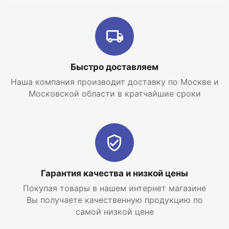
UBC. Ассортимент изделий представлен набором
различных объемов от 100 до 500 литров. Простой
способ подключения и напольный монтаж делают
данные модели универсальным решением для
большинства случаев, где необходимо
организовать систему с горячей водой.
Быстро доставляем
Наша компания производит доставку по Москве и
Московской области в кратчайшие сроки
Гарантия качества и низкой цены
Покупая товары в нашем интернет магазине
Вы получаете качественную продукцию по
самой низкой цене